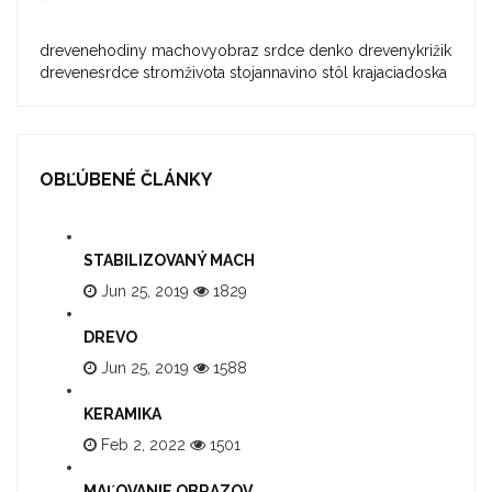
drevenehodiny
machovyobraz
srdce
denko
drevenykrižik
drevenesrdce
stromživota
stojannavino
stôl
krajaciadoska
OBĽÚBENÉ ČLÁNKY
STABILIZOVANÝ MACH
Jun 25, 2019
1829
DREVO
Jun 25, 2019
1588
KERAMIKA
Feb 2, 2022
1501
MAĽOVANIE OBRAZOV