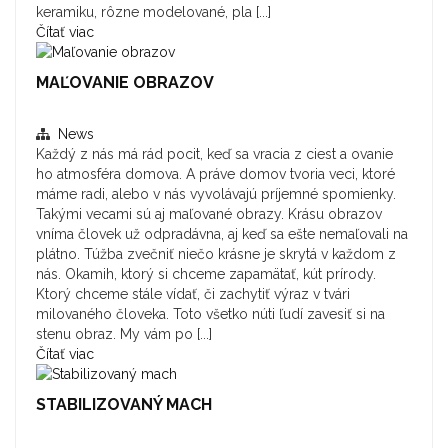
keramiku, rôzne modelované, pla [...]
Čítať viac
MAĽOVANIE OBRAZOV
News
Každý z nás má rád pocit, keď sa vracia z ciest a ovanie
ho atmosféra domova. A práve domov tvoria veci, ktoré
máme radi, alebo v nás vyvolávajú príjemné spomienky.
Takými vecami sú aj maľované obrazy. Krásu obrazov
vníma človek už odpradávna, aj keď sa ešte nemaľovali na
plátno. Túžba zvečniť niečo krásne je skrytá v každom z
nás. Okamih, ktorý si chceme zapamätať, kút prírody.
Ktorý chceme stále vídať, či zachytiť výraz v tvári
milovaného človeka. Toto všetko núti ľudí zavesiť si na
stenu obraz. My vám po [...]
Čítať viac
STABILIZOVANÝ MACH