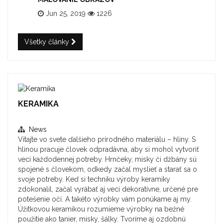
Jun 25, 2019
1226
Všetky články
KERAMIKA
News
Vitajte vo svete ďalšieho prírodného materiálu – hliny. S
hlinou pracuje človek odpradávna, aby si mohol vytvoriť
veci každodennej potreby. Hrnčeky, misky či džbány sú
spojené s človekom, odkedy začal myslieť a starať sa o
svoje potreby. Keď si techniku výroby keramiky
zdokonalil, začal vyrábať aj veci dekoratívne, určené pre
potešenie očí. A takéto výrobky vám ponúkame aj my.
Úžitkovou keramikou rozumieme výrobky na bežné
použitie ako tanier, misky, šálky. Tvoríme aj ozdobnú