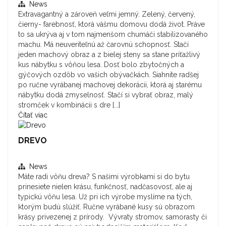
News
Extravagantný a zároveň veľmi jemný. Zelený, červený,
čierny- farebnosť, ktorá vášmu domovu dodá život. Práve
to sa ukrýva aj v tom najmenšom chumáči stabilizovaného
machu. Má neuveriteľnú až čarovnú schopnosť. Stačí
jeden machový obraz a z bielej steny sa stane príťažlivý
kus nábytku s vôňou lesa. Dosť bolo zbytočných a
gýčových ozdôb vo vašich obývačkách. Siahnite radšej
po ručne vyrábanej machovej dekorácii, ktorá aj starému
nábytku dodá zmyselnosť. Stačí si vybrať obraz, malý
stromček v kombinácii s dre [...]
Čítať viac
DREVO
News
Máte radi vôňu dreva? S našimi výrobkami si do bytu
prinesiete nielen krásu, funkčnosť, nadčasovosť, ale aj
typickú vôňu lesa. Už pri ich výrobe myslíme na tých,
ktorým budú slúžiť. Ručne vyrábané kusy sú obrazom
krásy privezenej z prírody. Vývraty stromov, samorasty či