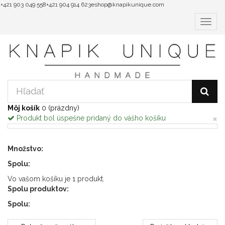
+421 903 049 558
+421 904 914 623
eshop@knapikunique.com
Prepnú
navigá
Môj košík
0
(prázdny)
×
Produkt bol úspešne pridaný do vášho košíku
Množstvo:
Spolu:
Vo vašom košíku je 1 produkt.
Spolu produktov:
Spolu: