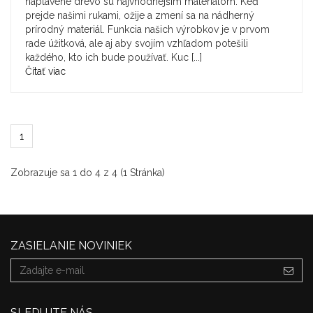
naplavené drevo sú najvhodnejším materiálom. Keď
prejde našimi rukami, ožije a zmení sa na nádherný
prírodný materiál. Funkcia našich výrobkov je v prvom
rade úžitková, ale aj aby svojím vzhľadom potešili
každého, kto ich bude používať. Kuc [...]
Čítať viac
1
Zobrazuje sa 1 do 4 z 4 (1 Stránka)
ZASIELANIE NOVINIEK
SLEDUJTE NÁS