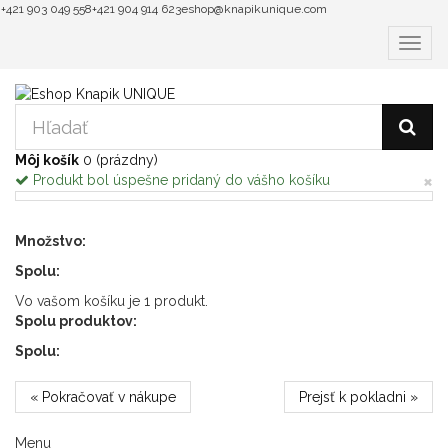
+421 903 049 558
+421 904 914 623
eshop@knapikunique.com
Prepnú
navigá
Môj košík
0
(prázdny)
×
Produkt bol úspešne pridaný do vášho košíku
Množstvo:
Spolu:
Vo vašom košíku je 1 produkt.
Spolu produktov:
Spolu:
« Pokračovať v nákupe
Prejsť k pokladni »
Menu