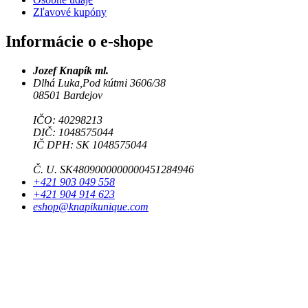
Zľavové kupóny
Informácie o e-shope
Jozef Knapík ml.
Dlhá Luka,Pod kútmi 3606/38
08501 Bardejov
IČO: 40298213
DIČ: 1048575044
IČ DPH: SK 1048575044
Č. U. SK4809000000000451284946
+421 903 049 558
+421 904 914 623
eshop@knapikunique.com