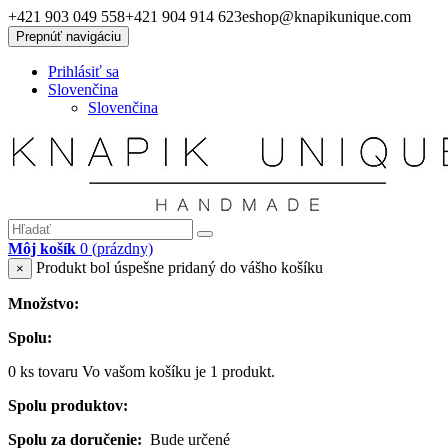
+421 903 049 558
+421 904 914 623
eshop@knapikunique.com
Prepnúť navigáciu
Prihlásiť sa
Slovenčina
Slovenčina
Môj košík
0
(prázdny)
Produkt bol úspešne pridaný do vášho košíku
×
Množstvo:
Spolu:
0
ks tovaru
Vo vašom košíku je 1 produkt.
Spolu produktov:
Spolu za doručenie:
Bude určené