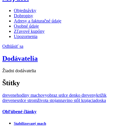
Objednávky
Dobropisy
Adresy a fakturačné údaje
Osobné údaje
Zľavové kupóny
Upozornenia
Odhlásiť sa
Dodávatelia
Žiadni dodávatelia
Štítky
drevenehodiny
machovyobraz
srdce
denko
drevenykrižik
drevenesrdce
stromživota
stojannavino
stôl
krajaciadoska
Obľúbené články
Stabilizovaný mach