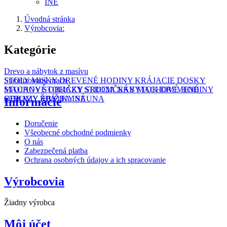
INÉ
Úvodná stránka
Výrobcovia:
Kategórie
Drevo a nábytok z masívu
STOLY
Stabilizovaný mach
MISKY
DREVENÉ HODINY
KRÁJACIE DOSKY
STOJANY
MACHOVÉ OBRAZY
STOLIČKY
STROMČEKY
SRDCIA
NÁBYTOK
MACHOVÉ HODINY
DREVENÉ
OBRAZY
STROMY ŽIVOTA
KRÍŽIKY
INÉ
SAUNA
Informácie
Doručenie
Všeobecné obchodné podmienky
O nás
Zabezpečená platba
Ochrana osobných údajov a ich spracovanie
Výrobcovia
Žiadny výrobca
Môj účet