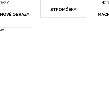
STROMČEKY
HOVÉ OBRAZY
MACH
INÉ
UKTY
Položiek na stránku:
 1 - 12 z 26 položiek
«
1
2
3
»