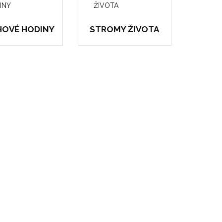
OVÉ HODINY
STROMY ŽIVOTA
26 PRODUKTY
Zoradiť podľa
Zobraziť všetko
Porovnať (
0
) »