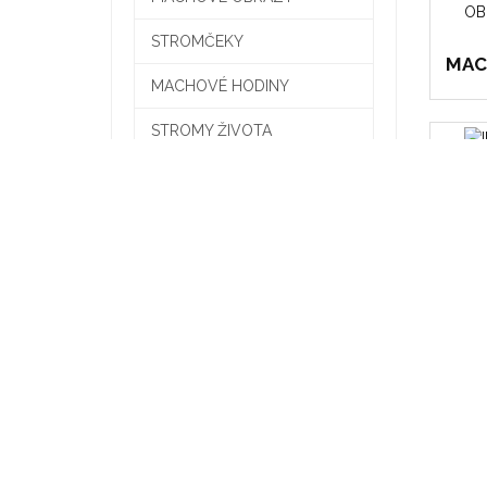
STROMČEKY
MAC
MACHOVÉ HODINY
STROMY ŽIVOTA
INÉ
PROD
INFORMÁCIE
Doručenie
Zobraziť
Všeobecné obchodné
podmienky
O nás