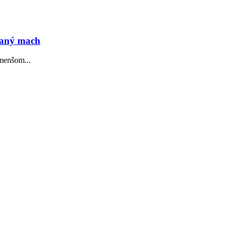
vaný mach
jmenšom...