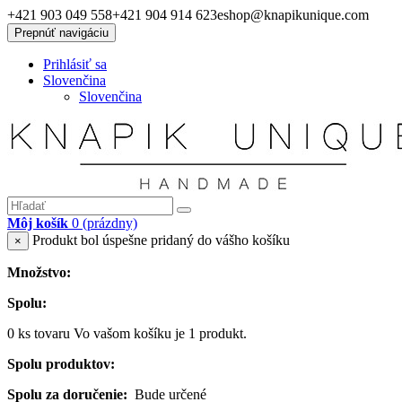
+421 903 049 558
+421 904 914 623
eshop@knapikunique.com
Prepnúť navigáciu
Prihlásiť sa
Slovenčina
Slovenčina
Môj košík
0
(prázdny)
Produkt bol úspešne pridaný do vášho košíku
×
Množstvo:
Spolu:
0
ks tovaru
Vo vašom košíku je 1 produkt.
Spolu produktov:
Spolu za doručenie:
Bude určené