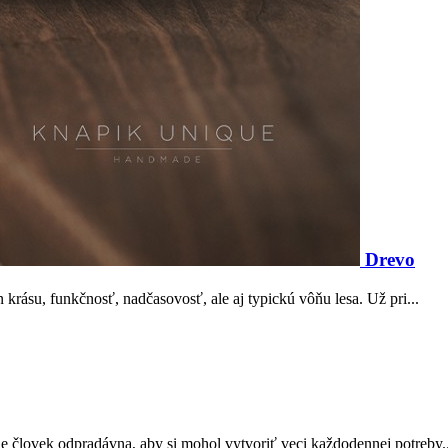
Drevo
 krásu, funkčnosť, nadčasovosť, ale aj typickú vôňu lesa. Už pri...
uje človek odpradávna, aby si mohol vytvoriť veci každodennej potreby..