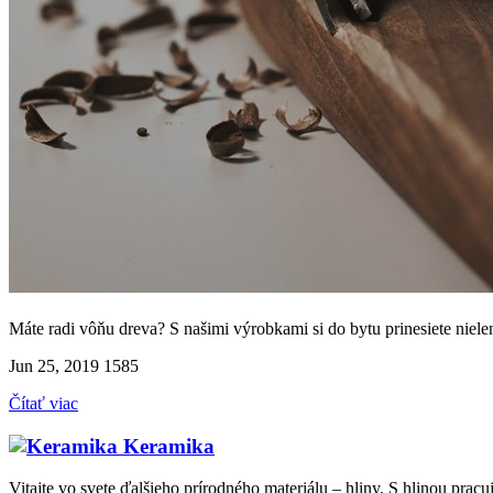
Máte radi vôňu dreva? S našimi výrobkami si do bytu prinesiete nielen
Jun 25, 2019
1585
Čítať viac
Keramika
Vitajte vo svete ďalšieho prírodného materiálu – hliny. S hlinou prac