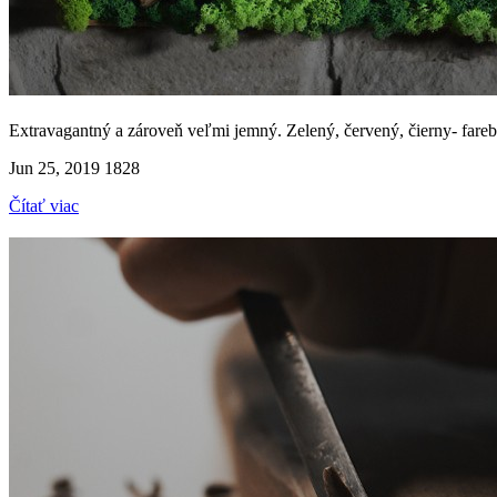
Extravagantný a zároveň veľmi jemný. Zelený, červený, čierny- fare
Jun 25, 2019
1828
Čítať viac