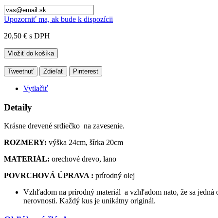
Upozorniť ma, ak bude k dispozícii
20,50 €
s DPH
Vložiť do košíka
Tweetnuť
Zdieľať
Pinterest
Vytlačiť
Detaily
Krásne drevené srdiečko na zavesenie.
ROZMERY:
výška 24cm, šírka 20cm
MATERIÁL:
orechové drevo, lano
POVRCHOVÁ ÚPRAVA :
prírodný olej
Vzhľadom na prírodný materiál a vzhľadom nato, že sa jedná o
nerovnosti. Každý kus je unikátny originál.