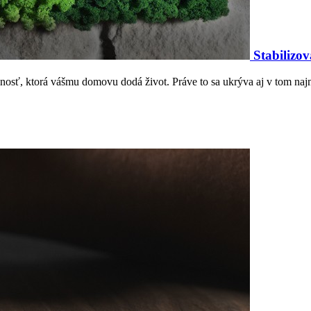
Stabilizo
bnosť, ktorá vášmu domovu dodá život. Práve to sa ukrýva aj v tom na